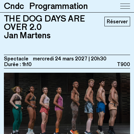
Cndc
Programmation
THE DOG DAYS ARE
THE DOG DAYS ARE OVER 2.0
Réserver
Jan Martens
OVER 2.0
Jan Martens
Spectacle
mercredi 24 mars 2027
20h30
Durée : 1h10
T900