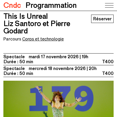
Cndc
Programmation
This Is Unreal
This Is Unreal
Réserver
Liz Santoro et Pierre Godard
Liz Santoro et Pierre
Godard
Parcours
Corps et technologie
Spectacle
mardi 17 novembre 2026
19h
Durée : 50 min
T400
Spectacle
mercredi 18 novembre 2026
20h
Durée : 50 min
T400