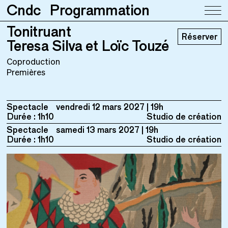
Cndc
Programmation
Tonitruant
Tonitruant
Réserver
Teresa Silva et Loïc Touzé
Teresa Silva et Loïc Touzé
Coproduction
Premières
Spectacle
vendredi 12 mars 2027
19h
Durée : 1h10
Studio de création
Spectacle
samedi 13 mars 2027
19h
Durée : 1h10
Studio de création