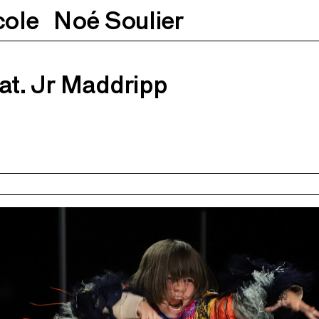
cole
Noé Soulier
pp
11.03.2023
20h30
at. Jr Maddripp