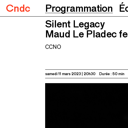
Cndc
Programmation
É
Silent Legacy
Silent Legacy
Maud Le Pladec feat. Jr Maddri
Maud Le Pladec fe
CCNO
samedi 11 mars 2023
20h30
Durée : 50 min