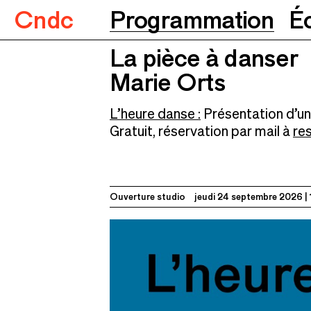
Cndc
Programmation
É
La pièce à danser
Marie Orts
24.09.2026
1
La pièce à danser
Marie Orts
L’heure danse :
Présentation d’une
Gratuit, réservation par mail à
re
Ouverture studio
jeudi 24 septembre 2026