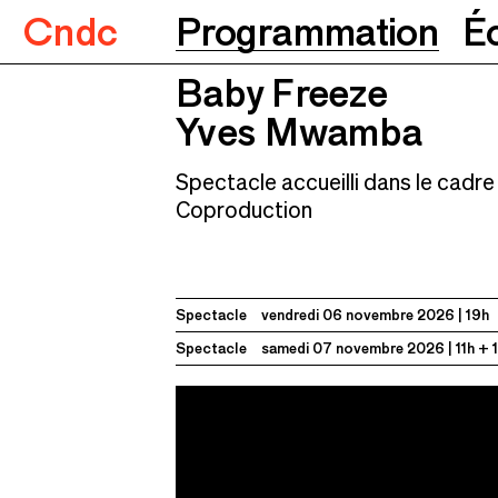
Cndc
Programmation
É
Baby Freeze
Baby Freeze
Yves Mwamba
06.11.2026
19h
Yves Mwamba
Spectacle accueilli dans le cadre 
Coproduction
Spectacle
vendredi 06 novembre 2026
19h
Spectacle
samedi 07 novembre 2026
11h + 