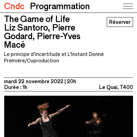
Cndc
Programmation
The Game of Life
The Game of Life
Réserver
Liz Santoro, Pierre Godard, Pierre-Yves
Liz Santoro, Pierre
Macé
Godard, Pierre-Yves
Macé
Le principe d’incertitude et L’Instant Donné
Première/Coproduction
mardi 22 novembre 2022
20h
Durée : 1h
Le Quai, T400