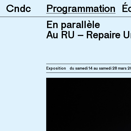
Cndc
Programmation
É
En parallèle
Au RU – Repaire Urbain
14–
28.0
En parallèle
Au RU – Repaire U
Exposition
du samedi 14 au
samedi 28 mars 