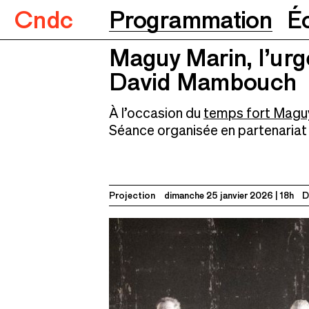
Cndc
Programmation
É
Maguy Marin, l’urg
Maguy Marin, l’urgence d’agir
David Mambouch
David Mambouch
À l’occasion du
temps fort Maguy
Séance organisée en partenaria
Projection
dimanche 25 janvier 2026
18h
D