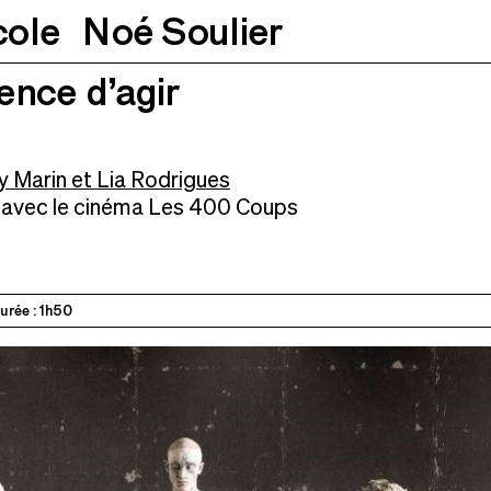
cole
Noé Soulier
ence d’agir
25.01.2026
18h
 Marin et Lia Rodrigues
t avec le cinéma Les 400 Coups
urée : 1h50