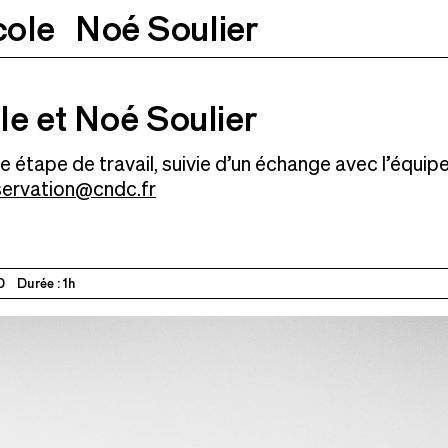
cole
Noé Soulier
er
12.02.2026
12h30
e et Noé Soulier
 étape de travail, suivie d’un échange avec l’équipe
servation@cndc.fr
0
Durée : 1h