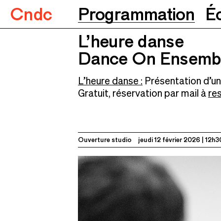
Cndc
Programmation
É
L’heure danse
Dance On Ensemble et Noé Souli
L’heure danse
Dance On Ensembl
L’heure danse :
Présentation d’une
Gratuit, réservation par mail à
re
Ouverture studio
jeudi 12 février 2026
12h3