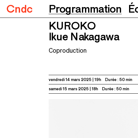
Cndc
Programmation
É
KUROKO
KUROKO
Ikue Nakagawa
14.03.2025
19h
Ikue Nakagawa
Coproduction
vendredi 14 mars 2025
19h
Durée : 50 min
samedi 15 mars 2025
18h
Durée : 50 min