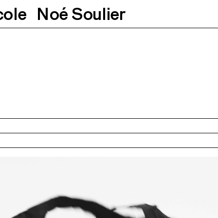
cole
Noé Soulier
15.03.2025
18h