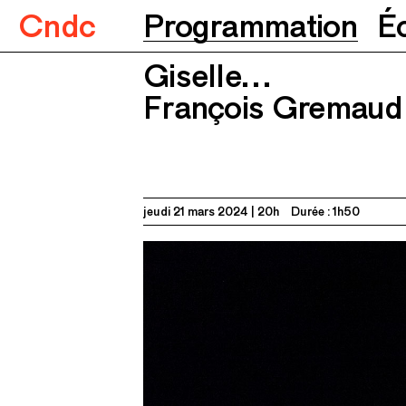
Cndc
Programmation
É
Giselle…
Giselle…
François Gremaud
21.03.2024
2
François Gremaud
jeudi 21 mars 2024
20h
Durée : 1h50