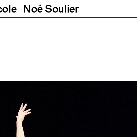
cole
Noé Soulier
0h