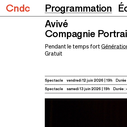
Cndc
Programmation
É
Avivé
Compagnie Portraits
12.06.2026
19h
Avivé
Compagnie Portrai
Pendant le temps fort
Génératio
Gratuit
Spectacle
vendredi 12 juin 2026
19h
Durée 
Spectacle
samedi 13 juin 2026
19h
Durée :