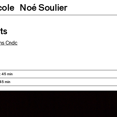
cole
Noé Soulier
13.06.2026
19h
ts
ns Cndc
: 45 min
 45 min