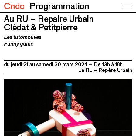
Cndc
Programmation
Au RU – Repaire Urbain
Au RU – Repaire Urbain
Clédat & Petitpierre
Clédat & Petitpierre
Les tutomouves
Funny game
du jeudi 21 au
samedi 30 mars 2024
De 13h à 18h
Le RU – Repère Urbain