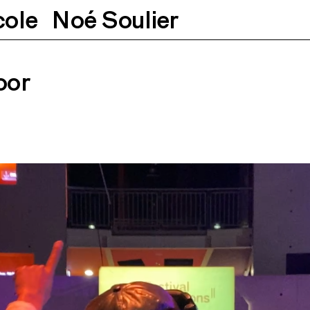
cole
Noé Soulier
025
18h
28.03.2025
21h30
oor