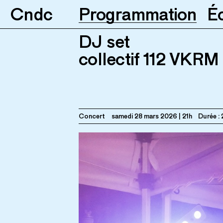
Cndc
Programmation
É
DJ set
collectif 112 VKRM
28.03.2026
21h
DJ set
collectif 112 VKRM
Concert
samedi 28 mars 2026
21h
Durée : 