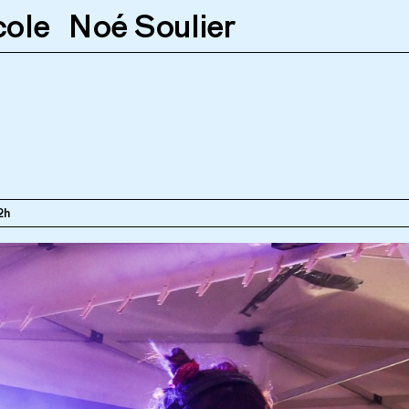
cole
Noé Soulier
2h