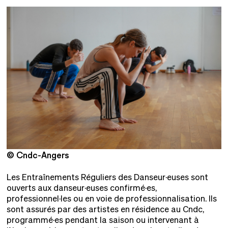
© Cndc-Angers
©
Les Entraînements Réguliers des Danseur·euses sont
ouverts aux danseur·euses confirmé·es,
professionnel·les ou en voie de professionnalisation. Ils
sont assurés par des artistes en résidence au Cndc,
programmé·es pendant la saison ou intervenant à