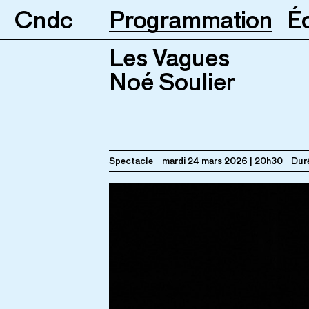
Cndc
Programmation
É
Les Vagues
Les Vagues
Noé Soulier
24.03.2026
20h3
Noé Soulier
Spectacle
mardi 24 mars 2026
20h30
Duré