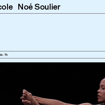
cole
Noé Soulier
0
e : 1h