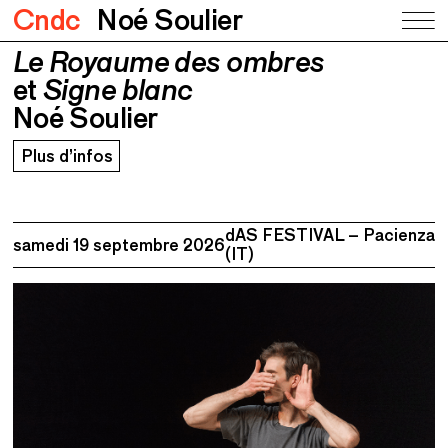
Cndc
Noé Soulier
Le Royaume des ombres
Le Royaume des ombres
et
Signe
blanc
et
Signe blanc
Noé Soulier
Noé Soulier
Plus d’infos
dAS FESTIVAL – Pacienza
samedi 19 septembre 2026
(IT)