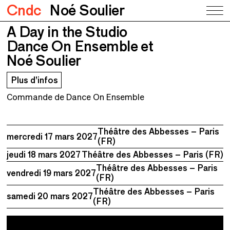
Cndc
Noé Soulier
A Day in the Studio
A Day in the Studio
Dance On Ensemble et Noé Soulier
Dance On Ensemble et
Noé Soulier
Plus d’infos
Commande de Dance On Ensemble
Théâtre des Abbesses – Paris
mercredi 17 mars 2027
(FR)
jeudi 18 mars 2027
Théâtre des Abbesses – Paris (FR)
Théâtre des Abbesses – Paris
vendredi 19 mars 2027
(FR)
Théâtre des Abbesses – Paris
samedi 20 mars 2027
(FR)