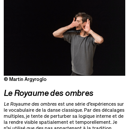
© Martin Argyroglo
©
Le Royaume des ombres
Le Royaume des ombres
est une série d’expériences sur
le vocabulaire de la danse classique. Par des décalages
multiples, je tente de perturber sa logique interne et de
la rendre visible spatialement et temporellement. Je
n’ai utilisé que des pas appartenant à la tradition