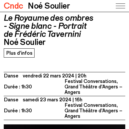
Cndc
Noé Soulier
Le Royaume des ombres
Le Royaume des ombres - Signe
blanc - Portrait de Frédéric Tavernini
- Signe blanc - Portrait
Noé Soulier
de Frédéric Tavernini
Noé Soulier
Plus d’infos
Danse
vendredi 22 mars 2024
20h
Festival Conversations,
Durée : 1h30
Grand Théâtre d'Angers –
Angers
Danse
samedi 23 mars 2024
16h
Festival Conversations,
Durée : 1h30
Grand Théâtre d'Angers –
Angers