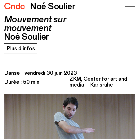
Cndc
Noé Soulier
Mouvement sur
Mouvement sur mouvement
Noé Soulier
mouvement
Noé Soulier
Plus d’infos
Danse
vendredi 30 juin 2023
ZKM, Center for art and
Durée : 50 min
media – Karlsruhe