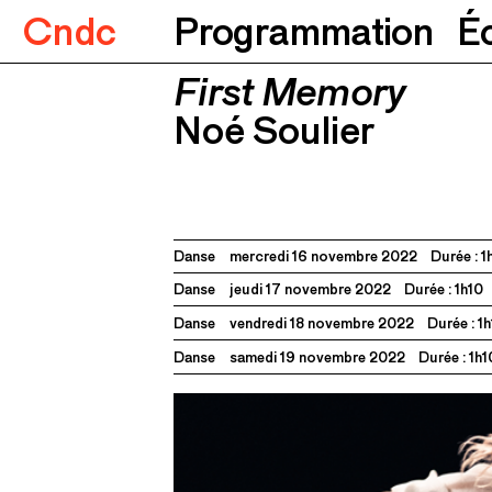
Cndc
Programmation
É
First Memory
First Memory
Noé Soulier
16.11.2022
17.1
Noé Soulier
Danse
mercredi 16 novembre 2022
Durée : 1
Danse
jeudi 17 novembre 2022
Durée : 1h10
Danse
vendredi 18 novembre 2022
Durée : 1
Danse
samedi 19 novembre 2022
Durée : 1h1