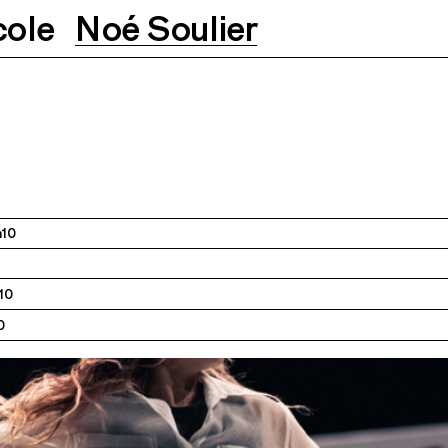
cole
Noé Soulier
1.2022
18.11.2022
19.11.2022
h10
h10
0