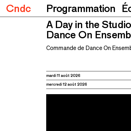
Cndc
Programmation
É
A Day in the Studi
A Day in the Studio
Dance On Ensemble et Noé 
Dance On Ensembl
Commande de Dance On Ensem
mardi 11 août 2026
mercredi 12 août 2026