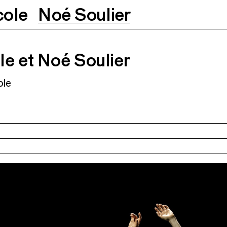
cole
Noé Soulier
o
Soulier
11.08.2026
12.08.2026
e et Noé Soulier
ble