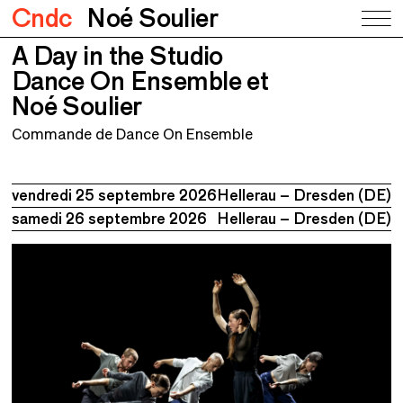
Cndc
Noé Soulier
A Day in the Studio
A Day in the Studio
Dance On Ensemble et Noé Soulier
Dance On Ensemble et
Noé Soulier
Commande de Dance On Ensemble
vendredi 25 septembre 2026
Hellerau – Dresden (DE)
samedi 26 septembre 2026
Hellerau – Dresden (DE)