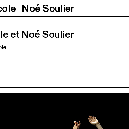
cole
Noé Soulier
o
Soulier
06.07.2026
07.07.2026
e et Noé Soulier
ble