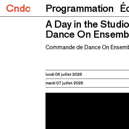
Cndc
Programmation
É
A Day in the Studi
A Day in the Studio
Dance On Ensemble et Noé 
Dance On Ensembl
Commande de Dance On Ensem
lundi 06 juillet 2026
mardi 07 juillet 2026