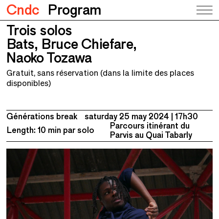
Cndc
Program
Trois solos
Trois solos
Bats, Bruce Chiefare, Naoko Tozawa
Bats, Bruce Chiefare,
Naoko Tozawa
Gratuit, sans réservation (dans la limite des places
disponibles)
Générations break
saturday 25 may 2024
17h30
Parcours itinérant du
Length: 10 min par solo
Parvis au Quai Tabarly