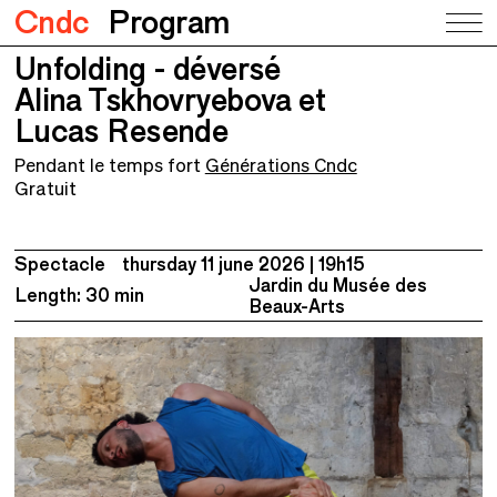
Cndc
Program
Unfolding - déversé
Unfolding - déversé
Alina Tskhovryebova et Lucas Resende
Alina Tskhovryebova et
Lucas Resende
Pendant le temps fort
Générations Cndc
Gratuit
Spectacle
thursday 11 june 2026
19h15
Jardin du Musée des
Length: 30 min
Beaux-Arts