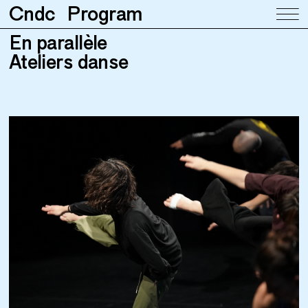
Cndc
Program
En parallèle
En parallèle
Ateliers danse
Ateliers danse