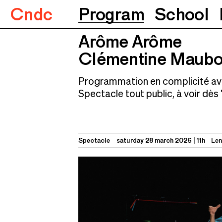
Cndc
Program
School
Arôme Arôme
Arôme Arôme
Clémentine Maubon & Bastien Le
Clémentine Maubon
Programmation en complicité av
Spectacle tout public, à voir dès
Spectacle
saturday 28 march 2026
11h
Len